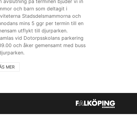
 avslutning på terminen bjuder vi in
mor och barn som deltagit i
iviteterna Stadsdelsmammorna och
nnodans mins 5 ggr per termin till en
ensam utflykt till djurparken.
samlas vid Dotorpsskolans parkering
 09.00 och åker gemensamt med buss
 djurparken.
ÄS MER