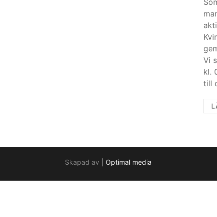
Som
mam
akt
Kvi
gem
Vi 
kl.
till
L
Skapad av |
Optimal media